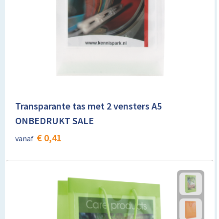
Toilettassen
Trolleys
Promotietassen
Golftassen
Transparante tas met 2 vensters A5
Goodiebags
ONBEDRUKT SALE
€ 0,41
vanaf
Bowlingtassen