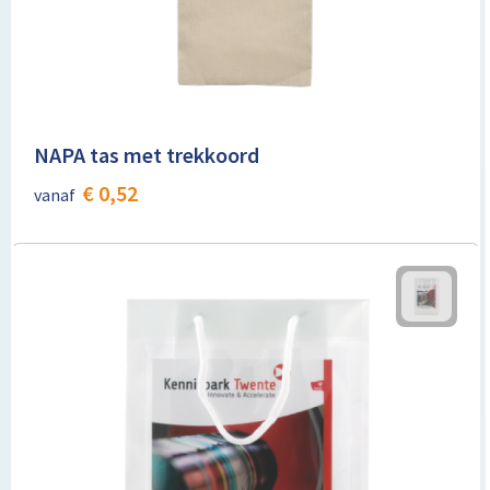
Lunchtassen
Matrozentassen
Opbergtassen
NAPA tas met trekkoord
Papieren tassen
€ 0,52
vanaf
Picknicktassen en manden
Reistassensets
Schoenentassen
Schoudertassen
Sporttassen
Tablettassen