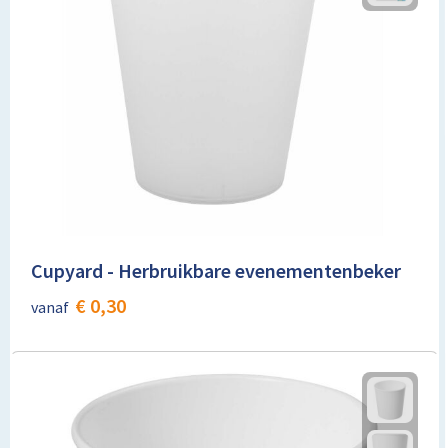
Toilettassen
Trolleys
Promotietassen
Golftassen
Goodiebags
Cupyard - Herbruikbare evenementenbeker
Bowlingtassen
€ 0,30
vanaf