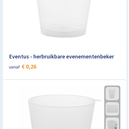
Lunchtassen
Matrozentassen
Opbergtassen
Papieren tassen
Eventus - herbruikbare evenementenbeker
Picknicktassen en manden
€ 0,26
vanaf
Reistassensets
Schoenentassen
Schoudertassen
Sporttassen
Tablettassen