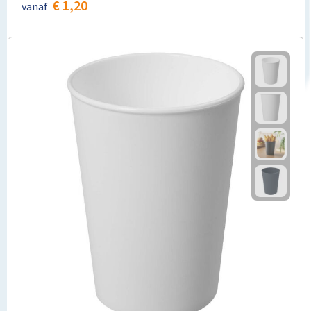
€ 1,20
vanaf