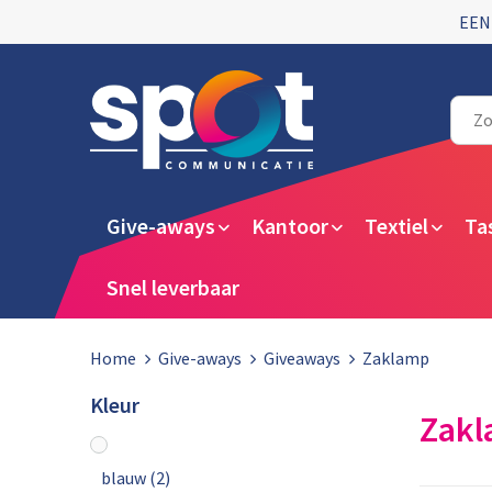
EEN
Give-aways
Kantoor
Textiel
Ta
Snel leverbaar
Home
Give-aways
Giveaways
Zaklamp
Kleur
Zak
blauw
(2)