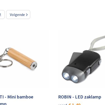
2
Volgende
TI - Mini bamboe
ROBIN - LED zaklamp
amp
€ 1,49