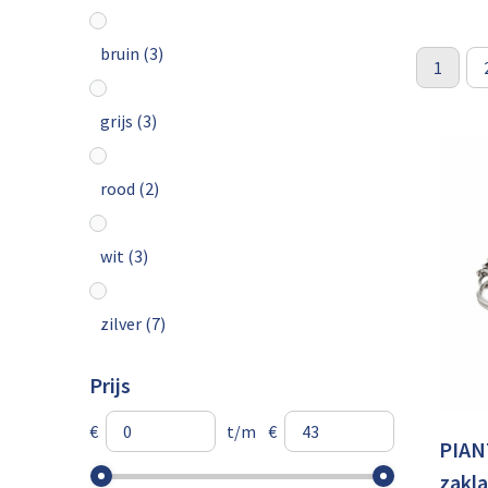
bruin
(3)
1
grijs
(3)
rood
(2)
wit
(3)
zilver
(7)
Prijs
zwart
(25)
€
t/m
€
PIAN
zakl