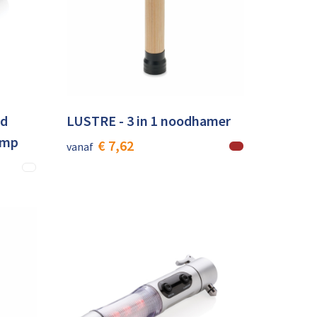
ed
LUSTRE - 3 in 1 noodhamer
amp
€ 7,62
vanaf