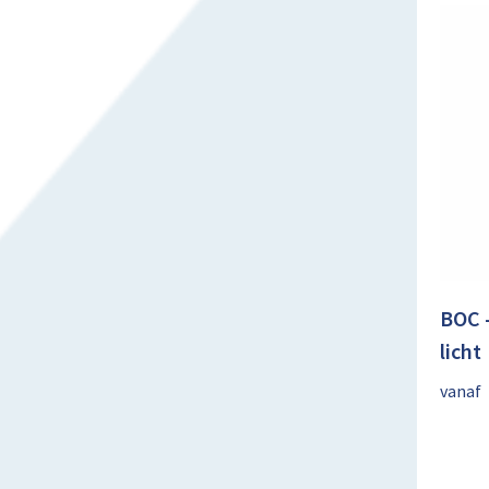
BOC -
licht
vanaf