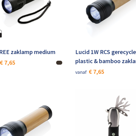
REE zaklamp medium
Lucid 1W RCS gerecycl
plastic & bamboo zakl
€ 7,65
€ 7,65
vanaf