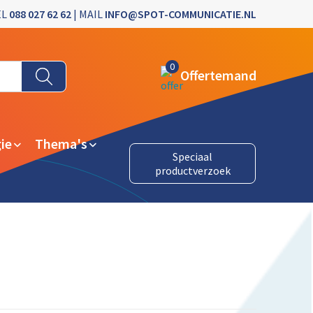
EL
088 027 62 62
| MAIL
INFO@SPOT-COMMUNICATIE.NL
0
Offertemand
ie
Thema's
Speciaal
productverzoek