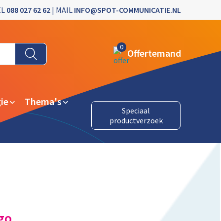
EL
088 027 62 62
| MAIL
INFO@SPOT-COMMUNICATIE.NL
0
Offertemand
ie
Thema's
Speciaal
productverzoek
go