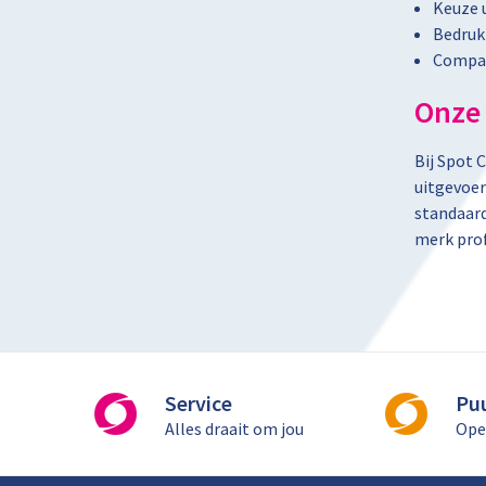
Keuze 
Bedrukk
Compac
Onze 
Bij Spot 
uitgevoer
standaard
merk prof
Service
Pu
Alles draait om jou
Ope