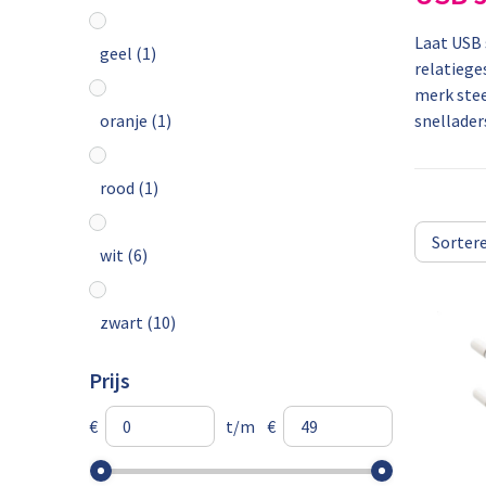
Laat USB 
geel
(1)
relatiege
merk stee
oranje
(1)
snellader
rood
(1)
wit
(6)
zwart
(10)
Prijs
€
t/m
€