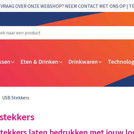
 VRAAG OVER ONZE WEBSHOP? NEEM CONTACT MET ONS OP | T
ssen
Eten & Drinken
Drinkwaren
Technolog
USB Stekkers
stekkers
tekkers laten bedrukken met jouw lo