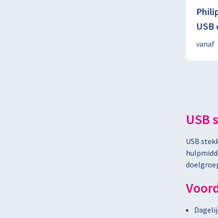
Phili
USB 
vanaf
USB s
USB stekk
hulpmidde
doelgroep
Voord
Dagelij