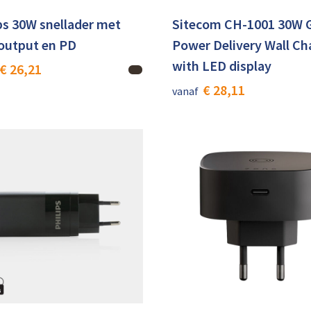
ps 30W snellader met
Sitecom CH-1001 30W 
 output en PD
Power Delivery Wall Ch
with LED display
€ 26,21
€ 28,11
vanaf