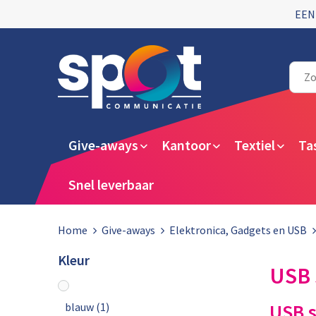
EEN
Give-aways
Kantoor
Textiel
Ta
Snel leverbaar
Home
Give-aways
Elektronica, Gadgets en USB
Kleur
USB 
USB s
blauw
(1)