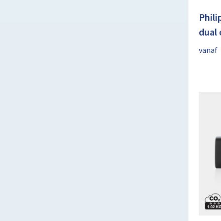
Phili
dual
vanaf