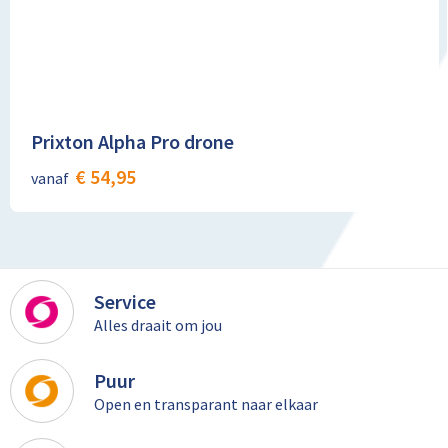
Lunchtassen
Matrozentassen
Opbergtassen
Prixton Alpha Pro drone
Papieren tassen
€ 54,95
vanaf
Picknicktassen en manden
Reistassensets
Schoenentassen
Service
Alles draait om jou
Schoudertassen
Puur
Sporttassen
Open en transparant naar elkaar
Tablettassen