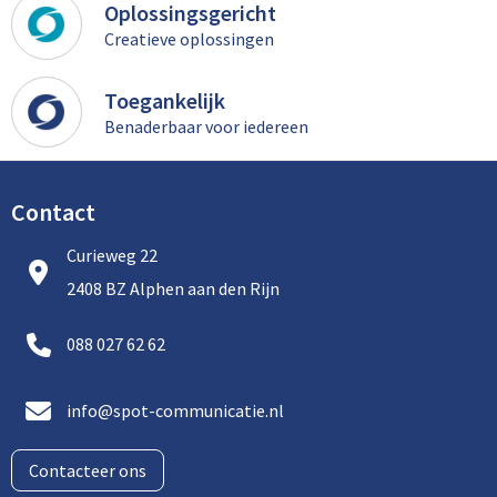
Oplossingsgericht
Creatieve oplossingen
Toilettassen
Toegankelijk
Trolleys
Benaderbaar voor iedereen
Promotietassen
Contact
Golftassen
Curieweg 22
Goodiebags
2408 BZ Alphen aan den Rijn
Bowlingtassen
088 027 62 62
info@spot-communicatie.nl
Contacteer ons