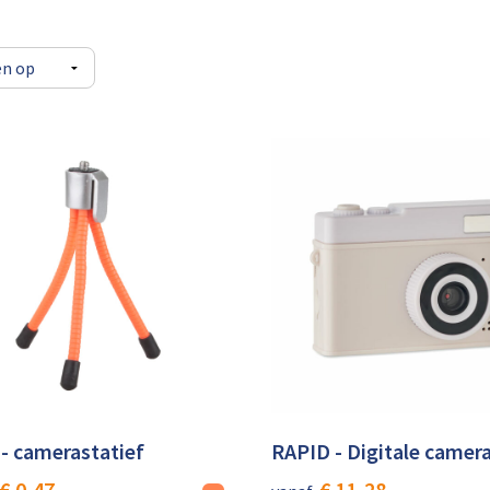
- camerastatief
RAPID - Digitale camer
€ 0,47
€ 11,28