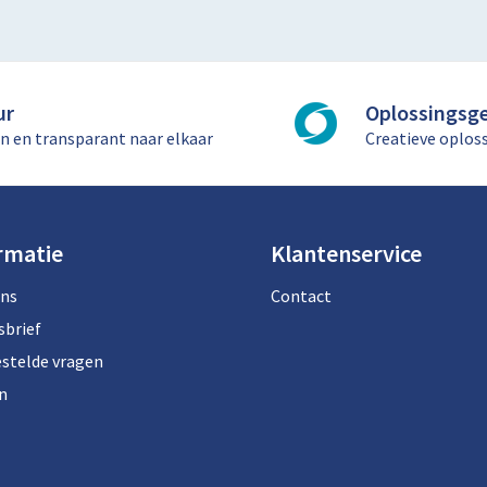
ur
Oplossingsge
n en transparant naar elkaar
Creatieve oplos
rmatie
Klantenservice
ons
Contact
sbrief
estelde vragen
n