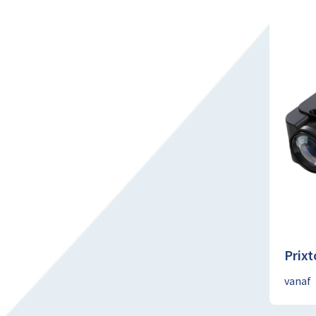
Prixt
vanaf