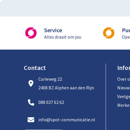
Service
Pu
Alles draait om jou
Ope
Contact
Info
Curieweg 22
Over 
2408 BZ Alphen aan den Rijn
Nieuw
Veelg
088 027 62 62
Merke
info@spot-communicatie.nl