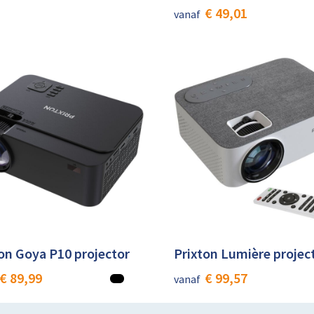
€ 49,01
vanaf
on Goya P10 projector
Prixton Lumière projec
€ 89,99
€ 99,57
vanaf