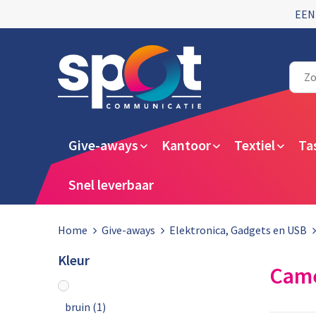
EEN
Give-aways
Kantoor
Textiel
Ta
Snel leverbaar
Home
Give-aways
Elektronica, Gadgets en USB
Kleur
Came
bruin
(1)