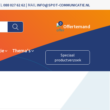
EL
088 027 62 62
| MAIL
INFO@SPOT-COMMUNICATIE.NL
0
Offertemand
ie
Thema's
Speciaal
productverzoek