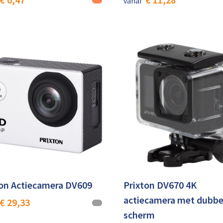
vanaf
ton Actiecamera DV609
Prixton DV670 4K
actiecamera met dubbe
€ 29,33
scherm