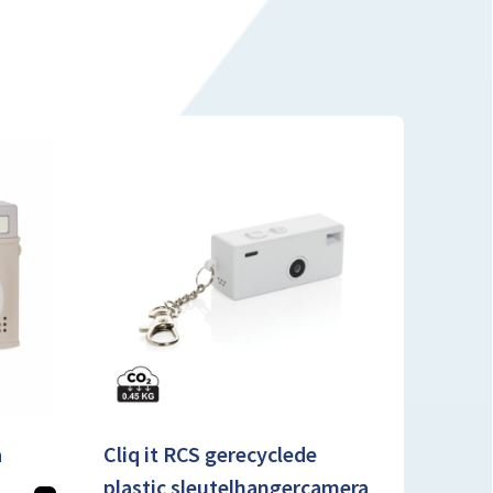
a
Cliq it RCS gerecyclede
plastic sleutelhangercamera