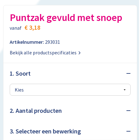
Aktetassen
Stickers
Kabels en toebehoren
Kledingaccessoires
Puntzak gevuld met snoep
Autotassen
Computer- en Laptopaccessoires
Regenkleding
€ 3,18
vanaf
Crossbody tassen
Tabletstandaards en accessoires
Schoenen
Artikelnummer:
293031
Documententassen
Bekijk alle productspecificaties
Fietstassen
1. Soort
Heuptassen
Jute tassen
2. Aantal producten
Kledingtassen
Koffers en Trolleys
3. Selecteer een bewerking