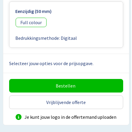
Lunchtassen
Eenzijdig (50 mm)
Matrozentassen
Full colour
Opbergtassen
Bedrukkingsmethode: Digitaal
Papieren tassen
Picknicktassen en manden
Selecteer jouw opties voor de prijsopgave.
Reistassensets
Bestellen
Schoenentassen
Schoudertassen
Vrijblijvende offerte
Sporttassen
Je kunt jouw logo in de offertemand uploaden
Tablettassen