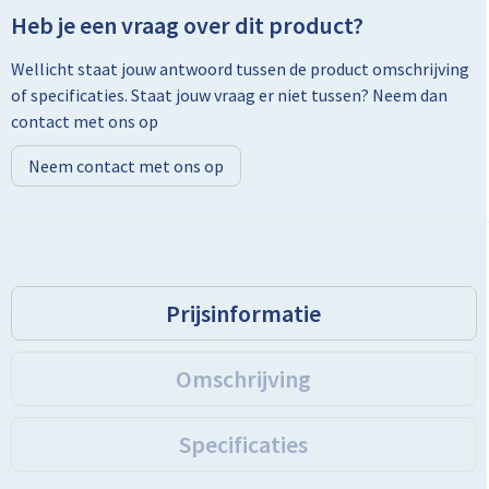
Heb je een vraag over dit product?
Toilettassen
Wellicht staat jouw antwoord tussen de product omschrijving
of specificaties. Staat jouw vraag er niet tussen? Neem dan
Trolleys
contact met ons op
Promotietassen
Neem contact met ons op
Golftassen
Goodiebags
Prijsinformatie
Bowlingtassen
Omschrijving
Specificaties