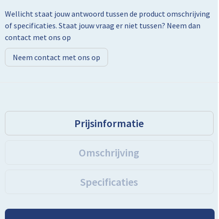
Wellicht staat jouw antwoord tussen de product omschrijving
Toilettassen
of specificaties. Staat jouw vraag er niet tussen? Neem dan
contact met ons op
Trolleys
Neem contact met ons op
Promotietassen
Golftassen
Goodiebags
Prijsinformatie
Bowlingtassen
Omschrijving
Specificaties