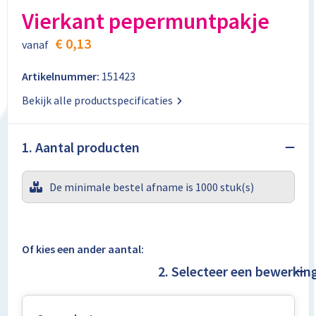
Aktetassen
Stickers
Kabels en toebehoren
Kledingaccessoires
Vierkant pepermuntpakje
Autotassen
Computer- en Laptopaccessoires
Regenkleding
€ 0,13
vanaf
Crossbody tassen
Tabletstandaards en accessoires
Schoenen
Artikelnummer:
151423
Bekijk alle productspecificaties
Documententassen
Fietstassen
1. Aantal producten
Heuptassen
De minimale bestel afname is 1000 stuk(s)
Jute tassen
Kledingtassen
Of kies een ander aantal:
2. Selecteer een bewerkin
Koffers en Trolleys