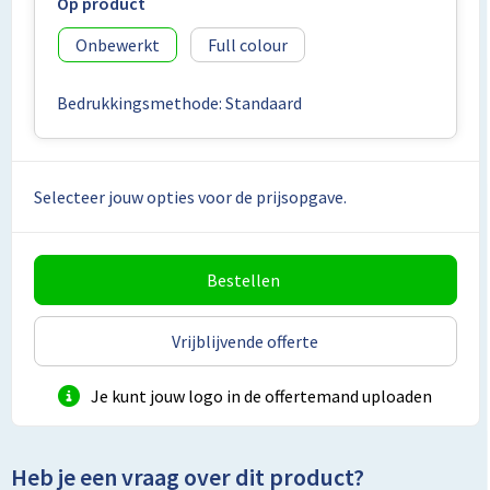
Lunchtassen
Op product
Onbewerkt
Full colour
Matrozentassen
Bedrukkingsmethode: Standaard
Opbergtassen
Papieren tassen
Selecteer jouw opties voor de prijsopgave.
Picknicktassen en manden
Reistassensets
Bestellen
Schoenentassen
Vrijblijvende offerte
Schoudertassen
Je kunt jouw logo in de offertemand uploaden
Sporttassen
Heb je een vraag over dit product?
Tablettassen