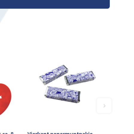
 ca. 8
Vierkant pepermuntpakje