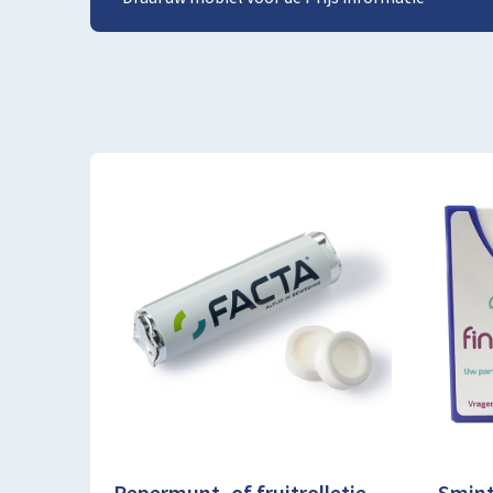
Pepermunt- of fruitrolletje -
Smint