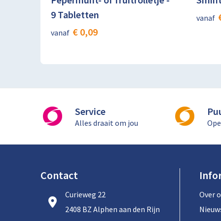
9 Tabletten
vanaf
€ 0,09
vanaf
Service
Pu
Alles draait om jou
Ope
Contact
Info
Curieweg 22
Over 
2408 BZ Alphen aan den Rijn
Nieuw