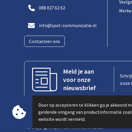
Veelg
088 027 62 62
Merke
info@spot-communicatie.nl
Contacteer ons
Meld je aan
Schrij
voor onze
onze 
nieuwsbrief
Door op accepteren te klikken ga je akkoord m
geldende omgang van productinformatie zoal
website wordt vermeld.
© Copyright Spot Communicatie 2023