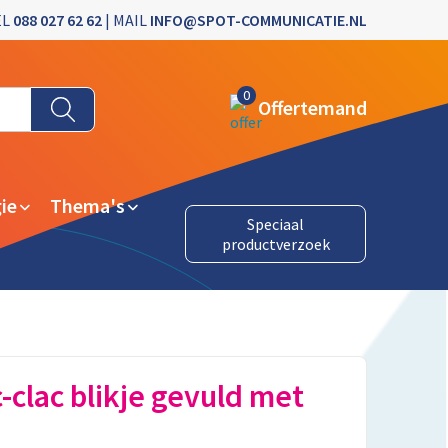
EL
088 027 62 62
| MAIL
INFO@SPOT-COMMUNICATIE.NL
0
Offertemand
ie
Thema's
Speciaal
productverzoek
c-clac blikje gevuld met