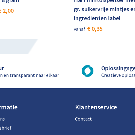
gr. suikervrije mintjes e
€ 2,00
ingredienten label
€ 0,35
vanaf
ur
Oplossingsge
n en transparant naar elkaar
Creatieve oplos
rmatie
Klantenservice
ons
Contact
sbrief