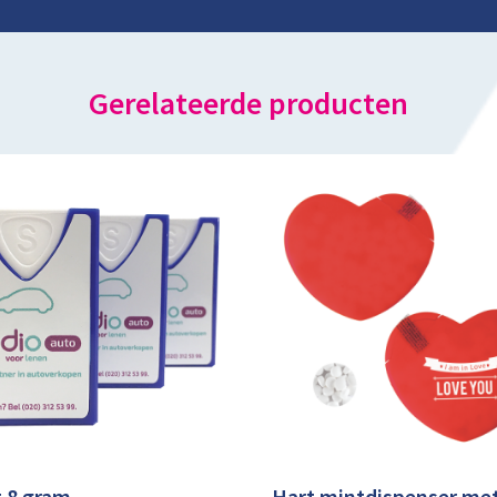
Gerelateerde producten
 8 gram
Hart mintdispenser met