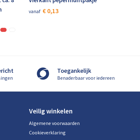
n
€ 0,13
vanaf
richt
Toegankelijk
singen
Benaderbaar voor iedereen
Veilig winkelen
Algemene voorwaarden
Cookieverklaring