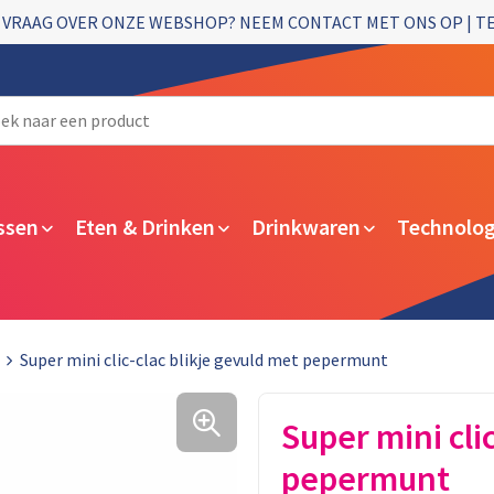
 VRAAG OVER ONZE WEBSHOP? NEEM CONTACT MET ONS OP | T
ssen
Eten & Drinken
Drinkwaren
Technolog
Super mini clic-clac blikje gevuld met pepermunt
Super mini cli
pepermunt