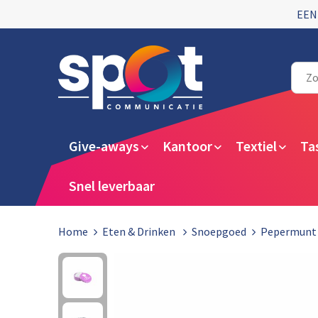
EEN
Give-aways
Kantoor
Textiel
Ta
Snel leverbaar
Home
Eten & Drinken
Snoepgoed
Pepermunt