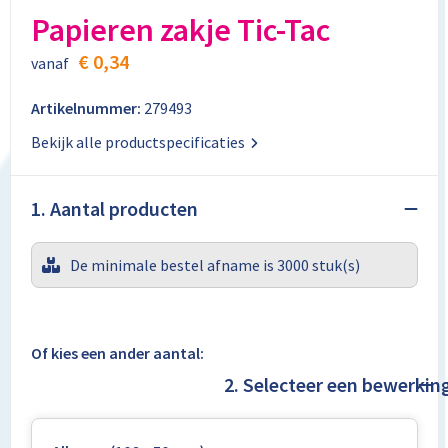
Aktetassen
Stickers
Kabels en toebehoren
Kledingaccessoires
Papieren zakje Tic-Tac
Autotassen
Computer- en Laptopaccessoires
Regenkleding
€ 0,34
vanaf
Crossbody tassen
Tabletstandaards en accessoires
Schoenen
Artikelnummer:
279493
Bekijk alle productspecificaties
Documententassen
Fietstassen
1. Aantal producten
Heuptassen
De minimale bestel afname is 3000 stuk(s)
Jute tassen
Kledingtassen
Of kies een ander aantal:
2. Selecteer een bewerkin
Koffers en Trolleys