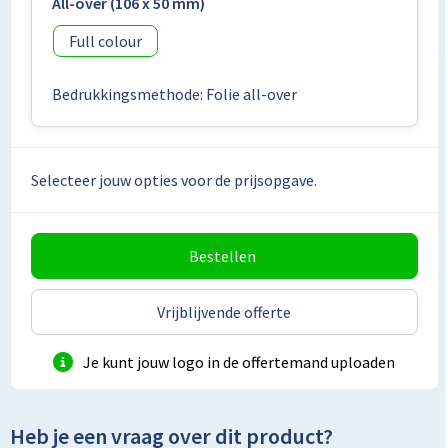
Lunchtassen
All-over (106 x 50 mm)
Full colour
Matrozentassen
Bedrukkingsmethode: Folie all-over
Opbergtassen
Papieren tassen
Selecteer jouw opties voor de prijsopgave.
Picknicktassen en manden
Reistassensets
Bestellen
Schoenentassen
Vrijblijvende offerte
Schoudertassen
Je kunt jouw logo in de offertemand uploaden
Sporttassen
Heb je een vraag over dit product?
Tablettassen