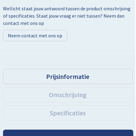
Wellicht staat jouw antwoord tussen de product omschrijving
Toilettassen
of specificaties. Staat jouw vraag er niet tussen? Neem dan
contact met ons op
Trolleys
Neem contact met ons op
Promotietassen
Golftassen
Goodiebags
Prijsinformatie
Bowlingtassen
Omschrijving
Specificaties