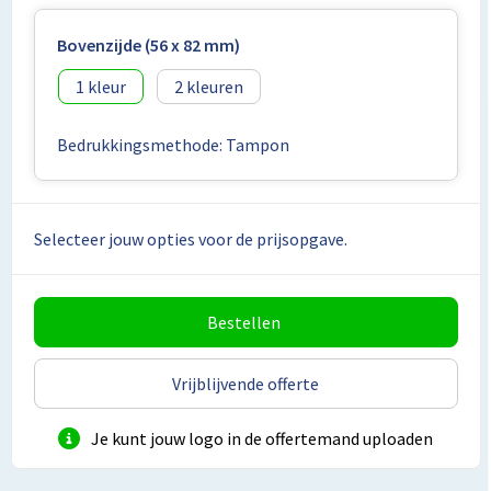
Lunchtassen
Bovenzijde (56 x 82 mm)
Matrozentassen
1
2
Opbergtassen
Bedrukkingsmethode: Tampon
Papieren tassen
Picknicktassen en manden
Selecteer jouw opties voor de prijsopgave.
Reistassensets
Bestellen
Schoenentassen
Schoudertassen
Vrijblijvende offerte
Sporttassen
Je kunt jouw logo in de offertemand uploaden
Tablettassen