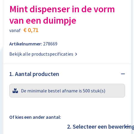
Aktetassen
Stickers
Kabels en toebehoren
Kledingaccessoires
Mint dispenser in de vorm
van een duimpje
Autotassen
Computer- en Laptopaccessoires
Regenkleding
€ 0,71
vanaf
Crossbody tassen
Tabletstandaards en accessoires
Schoenen
Artikelnummer:
278669
Documententassen
Bekijk alle productspecificaties
Fietstassen
1. Aantal producten
Heuptassen
De minimale bestel afname is 500 stuk(s)
Jute tassen
Kledingtassen
Of kies een ander aantal:
Koffers en Trolleys
2. Selecteer een bewerkin