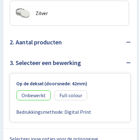
Lunchtassen
Zilver
Matrozentassen
Opbergtassen
2. Aantal producten
Papieren tassen
3. Selecteer een bewerking
Picknicktassen en manden
Reistassensets
Op de deksel (doorsnede: 42mm)
Schoenentassen
Onbewerkt
Full colour
Schoudertassen
Bedrukkingsmethode: Digital Print
Sporttassen
Tablettassen
Selecteer jouw opties voor de prijsopgave.