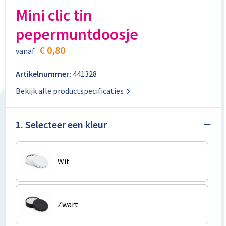
Aktetassen
Stickers
Kabels en toebehoren
Kledingaccessoires
Mini clic tin
pepermuntdoosje
Autotassen
Computer- en Laptopaccessoires
Regenkleding
€ 0,80
vanaf
Crossbody tassen
Tabletstandaards en accessoires
Schoenen
Artikelnummer:
441328
Documententassen
Bekijk alle productspecificaties
Fietstassen
1. Selecteer een kleur
Heuptassen
Jute tassen
Wit
Kledingtassen
Koffers en Trolleys
Zwart