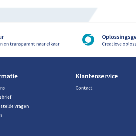
ur
Oplossingsge
n en transparant naar elkaar
Creatieve oplos
rmatie
Klantenservice
ons
Contact
sbrief
estelde vragen
n