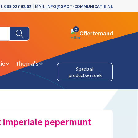
EL
088 027 62 62
| MAIL
INFO@SPOT-COMMUNICATIE.NL
0
Offertemand
ie
Thema's
Speciaal
productverzoek
t imperiale pepermunt