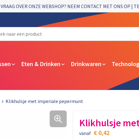
 VRAAG OVER ONZE WEBSHOP? NEEM CONTACT MET ONS OP | T
ssen
Eten & Drinken
Drinkwaren
Technolog
Klikhulsje met imperiale pepermunt
Klikhulsje me
€ 0,42
vanaf