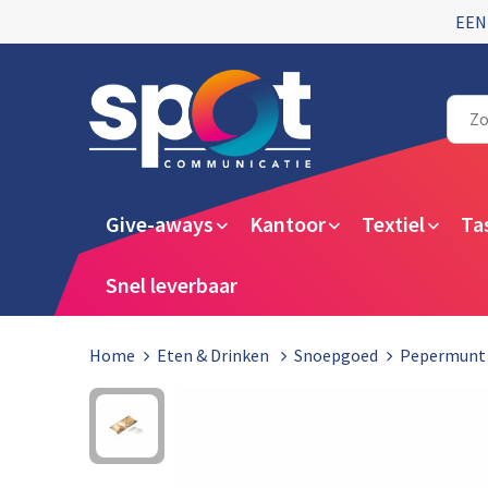
EEN
Give-aways
Kantoor
Textiel
Ta
Snel leverbaar
Home
Eten & Drinken
Snoepgoed
Pepermunt