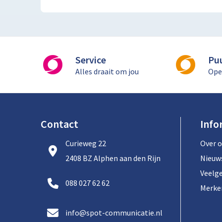
Service
Pu
Alles draait om jou
Ope
Contact
Info
Curieweg 22
Over 
2408 BZ Alphen aan den Rijn
Nieuw
Veelg
088 027 62 62
Merke
info@spot-communicatie.nl