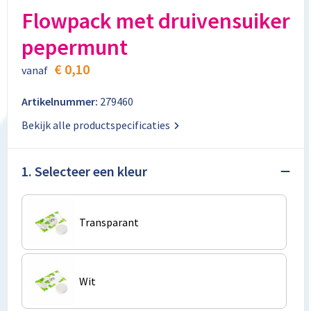
Aktetassen
Stickers
Kabels en toebehoren
Kledingaccessoires
Flowpack met druivensuiker
pepermunt
Autotassen
Computer- en Laptopaccessoires
Regenkleding
€ 0,10
vanaf
Crossbody tassen
Tabletstandaards en accessoires
Schoenen
Artikelnummer:
279460
Documententassen
Bekijk alle productspecificaties
Fietstassen
1. Selecteer een kleur
Heuptassen
Jute tassen
Transparant
Kledingtassen
Koffers en Trolleys
Wit