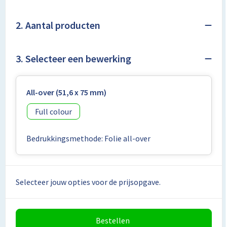
Lunchtassen
2. Aantal producten
Matrozentassen
Opbergtassen
3. Selecteer een bewerking
Papieren tassen
All-over (51,6 x 75 mm)
Picknicktassen en manden
Full colour
Reistassensets
Bedrukkingsmethode: Folie all-over
Schoenentassen
Schoudertassen
Selecteer jouw opties voor de prijsopgave.
Sporttassen
Bestellen
Tablettassen