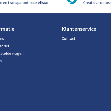
n en transparant naar elkaar
Creatieve oplos
rmatie
Klantenservice
ons
Contact
sbrief
estelde vragen
n