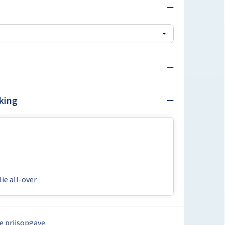
king
ie all-over
e prijsopgave.