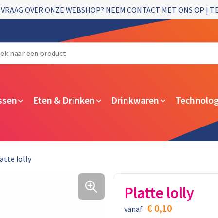
 VRAAG OVER ONZE WEBSHOP? NEEM CONTACT MET ONS OP | T
ssen
Eten & Drinken
Drinkwaren
Technolog
atte lolly
Platte lolly
€ 0,10
vanaf