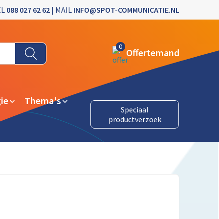
EL
088 027 62 62
| MAIL
INFO@SPOT-COMMUNICATIE.NL
0
Offertemand
ie
Thema's
Speciaal
productverzoek