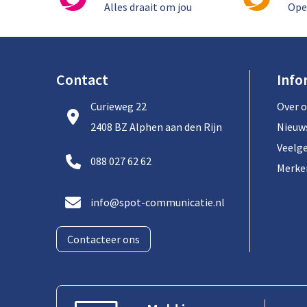
Alles draait om jou
Ope
Contact
Info
Curieweg 22
Over 
2408 BZ Alphen aan den Rijn
Nieuw
Veelg
088 027 62 62
Merke
info@spot-communicatie.nl
Contacteer ons