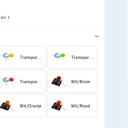
ties
Transparant/Geel
Transparant/Groen
Transparant/Rood
Wit/Bruin
Wit/Oranje
Wit/Rood