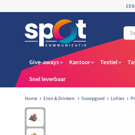
EEN
Give-aways
Kantoor
Textiel
Ta
Snel leverbaar
Home
Eten & Drinken
Snoepgoed
Lollies
Pl