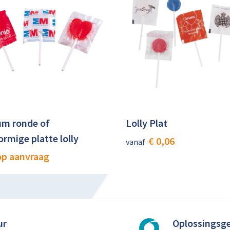
m ronde of
Lolly Plat
ormige platte lolly
€ 0,06
vanaf
 op aanvraag
ur
Oplossingsge