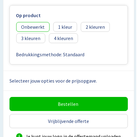
Lunchtassen
Op product
Matrozentassen
Onbewerkt
1
2
Opbergtassen
3
4
Papieren tassen
Bedrukkingsmethode: Standaard
Picknicktassen en manden
Reistassensets
Selecteer jouw opties voor de prijsopgave.
Schoenentassen
Bestellen
Schoudertassen
Sporttassen
Vrijblijvende offerte
Tablettassen
Je kunt jouw logo in de offertemand uploaden