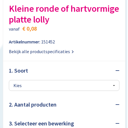
Aktetassen
Stickers
Kabels en toebehoren
Kledingaccessoires
Kleine ronde of hartvormige
platte lolly
Autotassen
Computer- en Laptopaccessoires
Regenkleding
€ 0,08
vanaf
Crossbody tassen
Tabletstandaards en accessoires
Schoenen
Artikelnummer:
151452
Documententassen
Bekijk alle productspecificaties
Fietstassen
1. Soort
Heuptassen
Jute tassen
Kledingtassen
2. Aantal producten
Koffers en Trolleys
3. Selecteer een bewerking