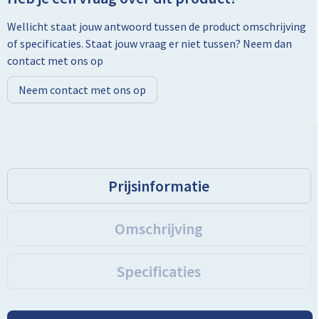
Wellicht staat jouw antwoord tussen de product omschrijving
Toilettassen
of specificaties. Staat jouw vraag er niet tussen? Neem dan
contact met ons op
Trolleys
Neem contact met ons op
Promotietassen
Golftassen
Goodiebags
Prijsinformatie
Bowlingtassen
Omschrijving
Specificaties