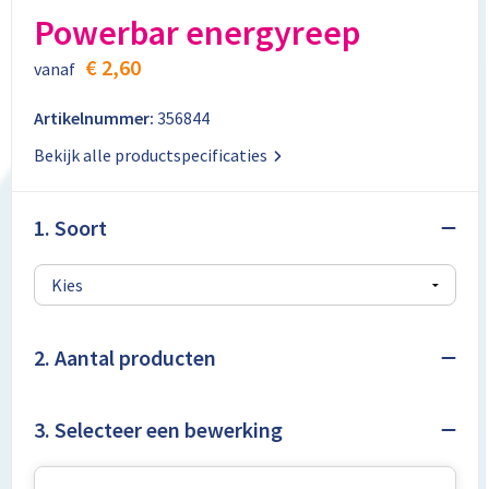
Aktetassen
Stickers
Kabels en toebehoren
Kledingaccessoires
Powerbar energyreep
Autotassen
Computer- en Laptopaccessoires
Regenkleding
€ 2,60
vanaf
Crossbody tassen
Tabletstandaards en accessoires
Schoenen
Artikelnummer:
356844
Bekijk alle productspecificaties
Documententassen
Fietstassen
1. Soort
Heuptassen
Jute tassen
2. Aantal producten
Kledingtassen
3. Selecteer een bewerking
Koffers en Trolleys