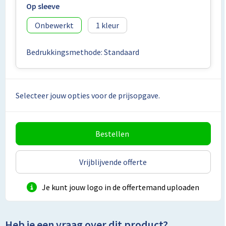
Lunchtassen
Op sleeve
Onbewerkt
1
Matrozentassen
Opbergtassen
Bedrukkingsmethode: Standaard
Papieren tassen
Selecteer jouw opties voor de prijsopgave.
Picknicktassen en manden
Reistassensets
Bestellen
Schoenentassen
Vrijblijvende offerte
Schoudertassen
Je kunt jouw logo in de offertemand uploaden
Sporttassen
Heb je een vraag over dit product?
Tablettassen