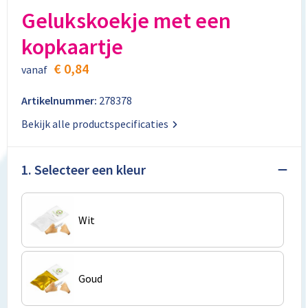
Aktetassen
Stickers
Kabels en toebehoren
Kledingaccessoires
Gelukskoekje met een
kopkaartje
Autotassen
Computer- en Laptopaccessoires
Regenkleding
€ 0,84
vanaf
Crossbody tassen
Tabletstandaards en accessoires
Schoenen
Artikelnummer:
278378
Documententassen
Bekijk alle productspecificaties
Fietstassen
1. Selecteer een kleur
Heuptassen
Jute tassen
Wit
Kledingtassen
Koffers en Trolleys
Goud