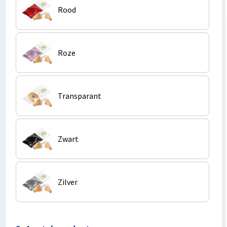
Rood
Toilettassen
Trolleys
Roze
Promotietassen
Transparant
Golftassen
Goodiebags
Zwart
Bowlingtassen
Zilver