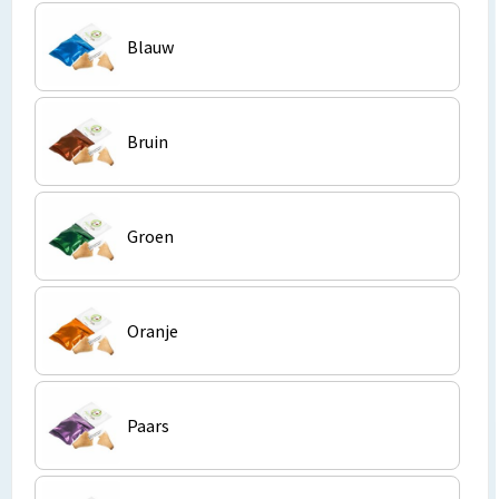
Lunchtassen
Blauw
Matrozentassen
Opbergtassen
Bruin
Papieren tassen
Picknicktassen en manden
Groen
Reistassensets
Schoenentassen
Oranje
Schoudertassen
Paars
Sporttassen
Tablettassen