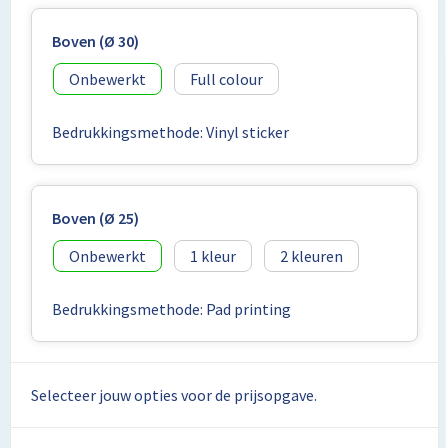
Lunchtassen
Boven (Ø 30)
Matrozentassen
Onbewerkt
Full colour
Opbergtassen
Bedrukkingsmethode: Vinyl sticker
Papieren tassen
Picknicktassen en manden
Boven (Ø 25)
Reistassensets
Onbewerkt
1
2
Schoenentassen
Bedrukkingsmethode: Pad printing
Schoudertassen
Sporttassen
Selecteer jouw opties voor de prijsopgave.
Tablettassen