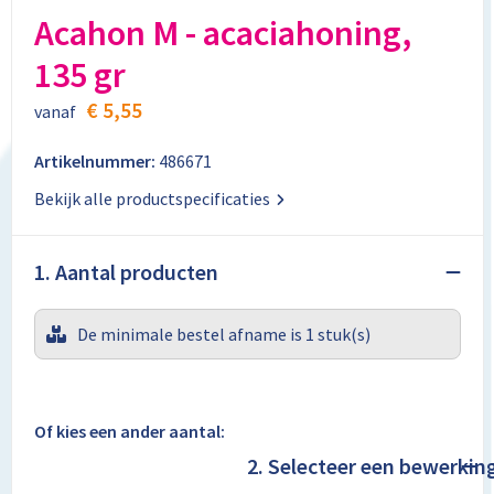
Aktetassen
Stickers
Kabels en toebehoren
Kledingaccessoires
Acahon M - acaciahoning,
135 gr
Autotassen
Computer- en Laptopaccessoires
Regenkleding
€ 5,55
vanaf
Crossbody tassen
Tabletstandaards en accessoires
Schoenen
Artikelnummer:
486671
Documententassen
Bekijk alle productspecificaties
Fietstassen
1. Aantal producten
Heuptassen
De minimale bestel afname is 1 stuk(s)
Jute tassen
Kledingtassen
Of kies een ander aantal:
Koffers en Trolleys
2. Selecteer een bewerkin