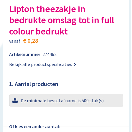
Aktetassen
Stickers
Kabels en toebehoren
Kledingaccessoires
Lipton theezakje in
bedrukte omslag tot in full
Autotassen
Computer- en Laptopaccessoires
Regenkleding
colour bedrukt
Crossbody tassen
Tabletstandaards en accessoires
Schoenen
€ 0,28
vanaf
Documententassen
Artikelnummer:
274462
Fietstassen
Bekijk alle productspecificaties
Heuptassen
1. Aantal producten
Jute tassen
De minimale bestel afname is 500 stuk(s)
Kledingtassen
Koffers en Trolleys
Of kies een ander aantal: