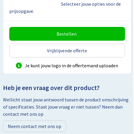
Lunchtassen
Selecteer jouw opties voor de
prijsopgave.
Matrozentassen
Opbergtassen
Bestellen
Papieren tassen
Vrijblijvende offerte
Picknicktassen en manden
Je kunt jouw logo in de offertemand uploaden
Reistassensets
Heb je een vraag over dit product?
Schoenentassen
Wellicht staat jouw antwoord tussen de product omschrijving
Schoudertassen
of specificaties. Staat jouw vraag er niet tussen? Neem dan
contact met ons op
Sporttassen
Neem contact met ons op
Tablettassen