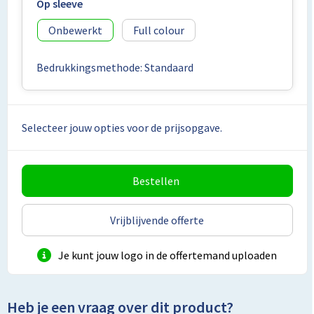
Lunchtassen
Op sleeve
Onbewerkt
Full colour
Matrozentassen
Bedrukkingsmethode: Standaard
Opbergtassen
Papieren tassen
Selecteer jouw opties voor de prijsopgave.
Picknicktassen en manden
Reistassensets
Bestellen
Schoenentassen
Vrijblijvende offerte
Schoudertassen
Je kunt jouw logo in de offertemand uploaden
Sporttassen
Heb je een vraag over dit product?
Tablettassen