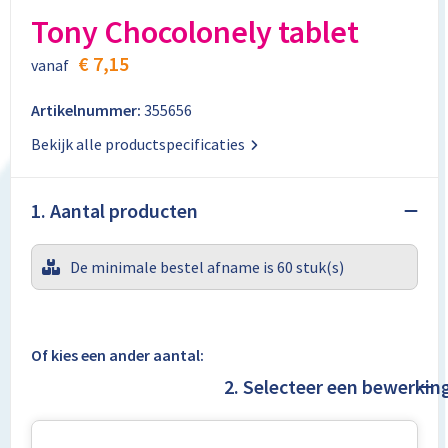
Aktetassen
Stickers
Kabels en toebehoren
Kledingaccessoires
Tony Chocolonely tablet
Autotassen
Computer- en Laptopaccessoires
Regenkleding
€ 7,15
vanaf
Crossbody tassen
Tabletstandaards en accessoires
Schoenen
Artikelnummer:
355656
Bekijk alle productspecificaties
Documententassen
Fietstassen
1. Aantal producten
Heuptassen
De minimale bestel afname is 60 stuk(s)
Jute tassen
Kledingtassen
Of kies een ander aantal:
2. Selecteer een bewerkin
Koffers en Trolleys