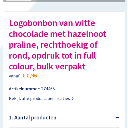
Aktetassen
Stickers
Kabels en toebehoren
Kledingaccessoires
Autotassen
Computer- en Laptopaccessoires
Regenkleding
Logobonbon van witte
Crossbody tassen
Tabletstandaards en accessoires
Schoenen
chocolade met hazelnoot
praline, rechthoekig of
Documententassen
rond, opdruk tot in full
Fietstassen
colour, bulk verpakt
Heuptassen
€ 0,96
vanaf
Jute tassen
Artikelnummer:
274465
Bekijk alle productspecificaties
Kledingtassen
Koffers en Trolleys
1. Aantal producten