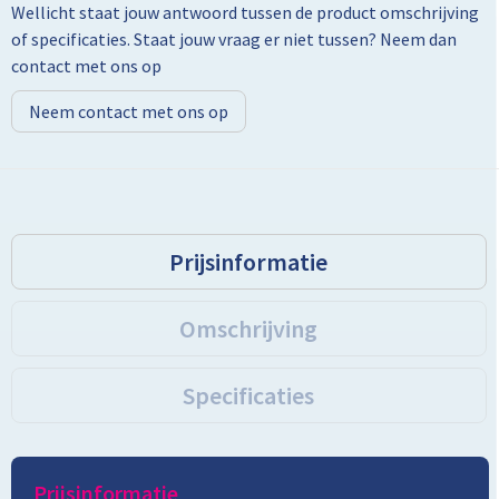
Wellicht staat jouw antwoord tussen de product omschrijving
of specificaties. Staat jouw vraag er niet tussen? Neem dan
Toilettassen
contact met ons op
Trolleys
Neem contact met ons op
Promotietassen
Golftassen
Prijsinformatie
Goodiebags
Bowlingtassen
Omschrijving
Specificaties
Prijsinformatie