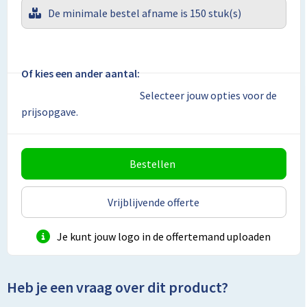
Lunchtassen
De minimale bestel afname is 150 stuk(s)
Matrozentassen
Opbergtassen
Of kies een ander aantal:
Selecteer jouw opties voor de
Papieren tassen
prijsopgave.
Picknicktassen en manden
Bestellen
Reistassensets
Vrijblijvende offerte
Schoenentassen
Je kunt jouw logo in de offertemand uploaden
Schoudertassen
Sporttassen
Heb je een vraag over dit product?
Tablettassen