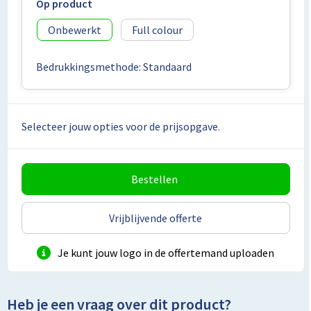
Lunchtassen
Op product
Onbewerkt
Full colour
Matrozentassen
Bedrukkingsmethode: Standaard
Opbergtassen
Papieren tassen
Selecteer jouw opties voor de prijsopgave.
Picknicktassen en manden
Reistassensets
Bestellen
Schoenentassen
Vrijblijvende offerte
Schoudertassen
Je kunt jouw logo in de offertemand uploaden
Sporttassen
Heb je een vraag over dit product?
Tablettassen