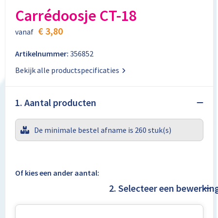
Aktetassen
Stickers
Kabels en toebehoren
Kledingaccessoires
Carrédoosje CT-18
Autotassen
Computer- en Laptopaccessoires
Regenkleding
€ 3,80
vanaf
Crossbody tassen
Tabletstandaards en accessoires
Schoenen
Artikelnummer:
356852
Bekijk alle productspecificaties
Documententassen
Fietstassen
1. Aantal producten
Heuptassen
De minimale bestel afname is 260 stuk(s)
Jute tassen
Kledingtassen
Of kies een ander aantal:
2. Selecteer een bewerkin
Koffers en Trolleys