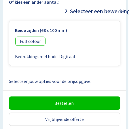
Lunchtassen
Of kies een ander aantal:
2. Selecteer een bewerkin
Matrozentassen
Opbergtassen
Beide zijden (68 x 100 mm)
Full colour
Papieren tassen
Bedrukkingsmethode: Digitaal
Picknicktassen en manden
Reistassensets
Selecteer jouw opties voor de prijsopgave.
Schoenentassen
Schoudertassen
Bestellen
Sporttassen
Vrijblijvende offerte
Tablettassen