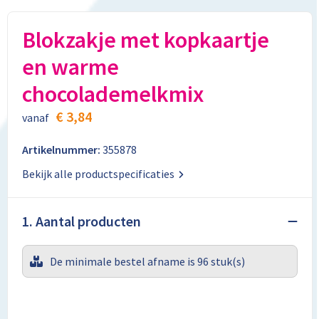
Aktetassen
Stickers
Kabels en toebehoren
Kledingaccessoires
Blokzakje met kopkaartje
Autotassen
Computer- en Laptopaccessoires
Regenkleding
en warme
Crossbody tassen
Tabletstandaards en accessoires
Schoenen
chocolademelkmix
Documententassen
€ 3,84
vanaf
Fietstassen
Artikelnummer:
355878
Bekijk alle productspecificaties
Heuptassen
Jute tassen
1. Aantal producten
Kledingtassen
De minimale bestel afname is 96 stuk(s)
Koffers en Trolleys