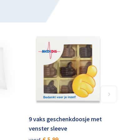
9 vaks geschenkdoosje met
venster sleeve
€ 5,99
vanaf