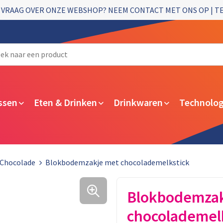
 VRAAG OVER ONZE WEBSHOP? NEEM CONTACT MET ONS OP | T
ssen
Eten & Drinken
Drinkwaren
Technolog
Chocolade
Blokbodemzakje met chocolademelkstick
Blokbodemzak
chocolademel