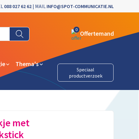
EL
088 027 62 62
| MAIL
INFO@SPOT-COMMUNICATIE.NL
0
Offertemand
ie
Thema's
Speciaal
productverzoek
je met
kstick