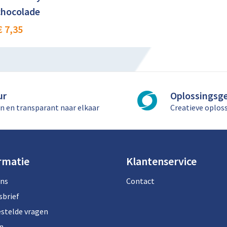
hocolade
€ 7,35
ur
Oplossingsge
n en transparant naar elkaar
Creatieve oplos
rmatie
Klantenservice
ons
Contact
sbrief
estelde vragen
n