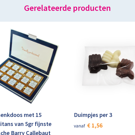
Gerelateerde producten
enkdoos met 15
Duimpjes per 3
itans van 5gr fijnste
€ 1,56
vanaf
sche Barry Callebaut