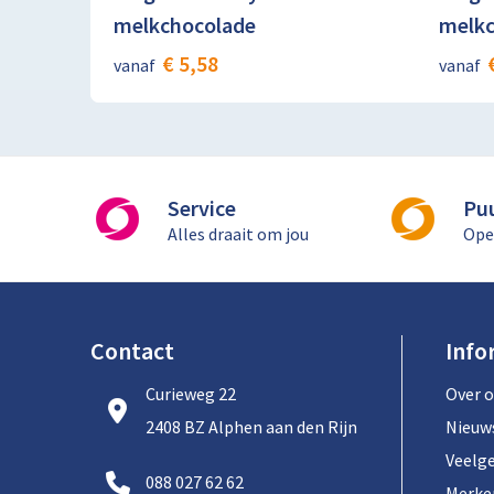
melkchocolade
melkc
€ 5,58
vanaf
vanaf
Service
Pu
Alles draait om jou
Ope
Contact
Info
Curieweg 22
Over 
2408 BZ Alphen aan den Rijn
Nieuw
Veelg
088 027 62 62
Merke