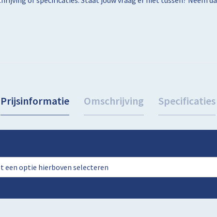
rijving of specificaties. Staat jouw vraag er niet tussen? Neem 
Prijsinformatie
Omschrijving
Specificaties
rst een optie hierboven selecteren