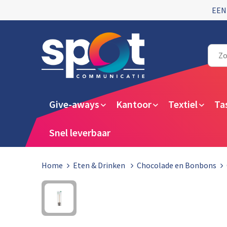
EEN
Give-aways
Kantoor
Textiel
Ta
Snel leverbaar
Home
Eten & Drinken
Chocolade en Bonbons