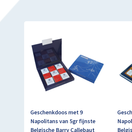
Geschenkdoos met 9
Gesch
Napolitans van 5gr fijnste
Napol
Belgische Barry Callebaut
Belgi