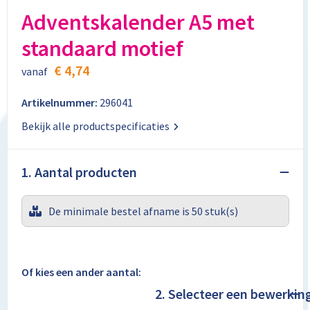
Aktetassen
Stickers
Kabels en toebehoren
Kledingaccessoires
Adventskalender A5 met
Autotassen
Computer- en Laptopaccessoires
Regenkleding
standaard motief
€ 4,74
vanaf
Crossbody tassen
Tabletstandaards en accessoires
Schoenen
Artikelnummer:
296041
Documententassen
Bekijk alle productspecificaties
Fietstassen
1. Aantal producten
Heuptassen
Jute tassen
De minimale bestel afname is 50 stuk(s)
Kledingtassen
Of kies een ander aantal:
Koffers en Trolleys
2. Selecteer een bewerkin