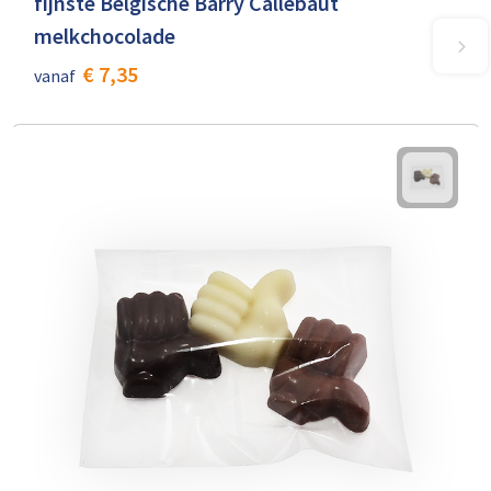
fijnste Belgische Barry Callebaut
melkchocolade
€ 7,35
vanaf