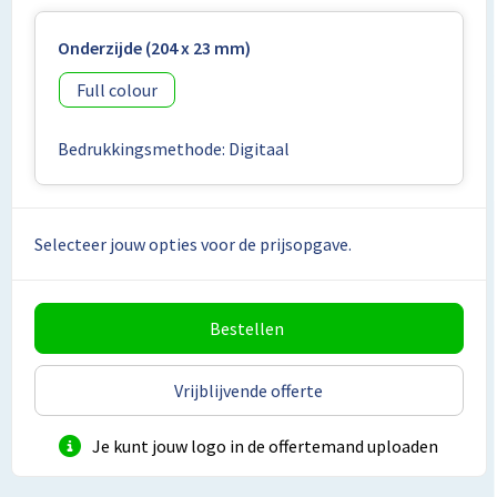
Lunchtassen
Onderzijde (204 x 23 mm)
Matrozentassen
Full colour
Opbergtassen
Bedrukkingsmethode: Digitaal
Papieren tassen
Picknicktassen en manden
Selecteer jouw opties voor de prijsopgave.
Reistassensets
Bestellen
Schoenentassen
Schoudertassen
Vrijblijvende offerte
Sporttassen
Je kunt jouw logo in de offertemand uploaden
Tablettassen