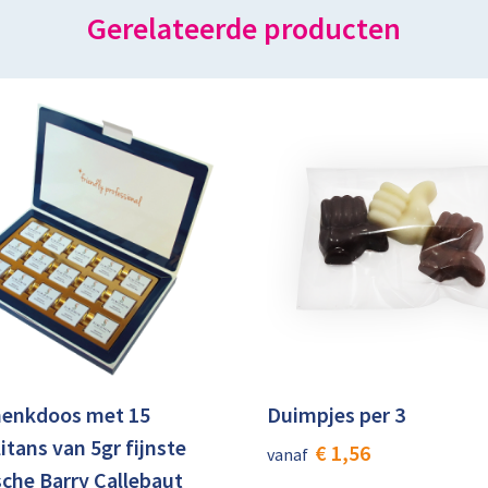
Gerelateerde producten
enkdoos met 15
Duimpjes per 3
itans van 5gr fijnste
€ 1,56
vanaf
sche Barry Callebaut