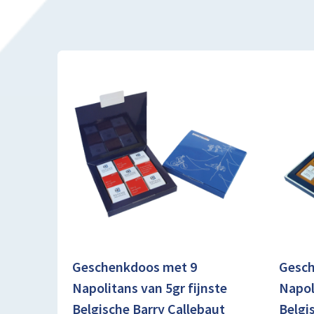
Geschenkdoos met 9
Gesch
Napolitans van 5gr fijnste
Napol
Belgische Barry Callebaut
Belgi