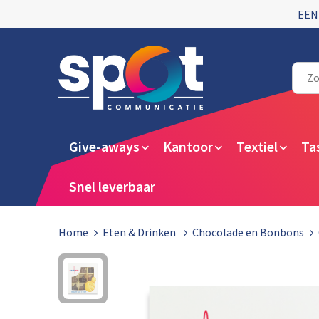
EEN
Give-aways
Kantoor
Textiel
Ta
Snel leverbaar
Home
Eten & Drinken
Chocolade en Bonbons