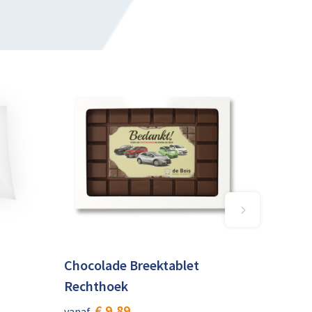
Chocolade Breektablet
Rechthoek
€ 9,89
vanaf