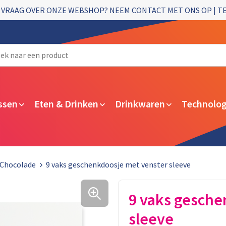
 VRAAG OVER ONZE WEBSHOP? NEEM CONTACT MET ONS OP | T
ssen
Eten & Drinken
Drinkwaren
Technolog
Chocolade
9 vaks geschenkdoosje met venster sleeve
9 vaks gesche
sleeve