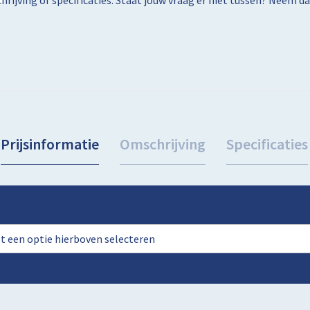
rijving of specificaties. Staat jouw vraag er niet tussen? Neem 
Prijsinformatie
Omschrijving
Specificaties
rst een optie hierboven selecteren