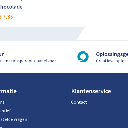
hocolade
€ 7,35
ur
Oplossingsge
n en transparant naar elkaar
Creatieve oplos
rmatie
Klantenservice
ons
Contact
sbrief
estelde vragen
n