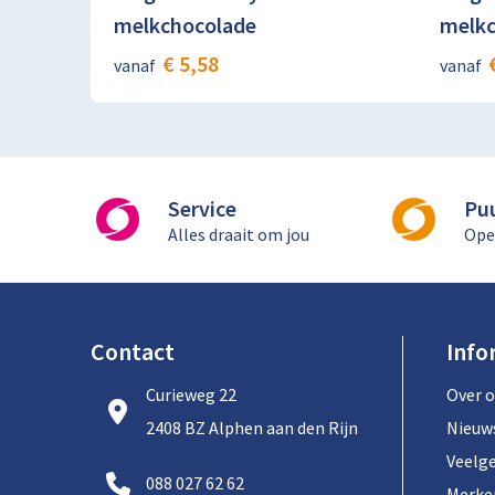
melkchocolade
melkc
€ 5,58
vanaf
vanaf
Service
Pu
Alles draait om jou
Ope
Contact
Info
Curieweg 22
Over 
2408 BZ Alphen aan den Rijn
Nieuw
Veelg
088 027 62 62
Merke