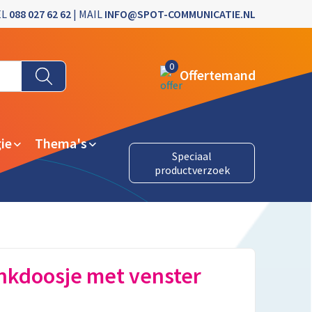
EL
088 027 62 62
| MAIL
INFO@SPOT-COMMUNICATIE.NL
0
Offertemand
ie
Thema's
Speciaal
productverzoek
nkdoosje met venster