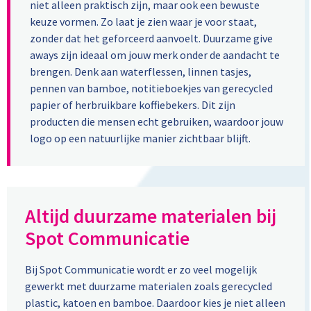
niet alleen praktisch zijn, maar ook een bewuste
Thermosbekers
American Tourister
Geschenksets
Batterijen
Lollies
Overhemden
keuze vormen. Zo laat je zien waar je voor staat,
zonder dat het geforceerd aanvoelt. Duurzame give
Thermosflessen en Thermosbekers
Samsonite
Memo's
Zonne-energie opladers
Snoep
Werkkleding
aways zijn ideaal om jouw merk onder de aandacht te
brengen. Denk aan waterflessen, linnen tasjes,
Sets
Rugzakken
Papier- en memohouders
USB Sticks
Pepermunt
Caps, Hoeden en Mutsen
pennen van bamboe, notitieboekjes van gerecycled
papier of herbruikbare koffiebekers. Dit zijn
Schoteltjes
Koeltassen en Koelboxen
Pennen etui's
Laser pointers
Handschoenen en Sjaals
producten die mensen echt gebruiken, waardoor jouw
logo op een natuurlijke manier zichtbaar blijft.
Waterbestendige tassen
Pennenhouders
Hoofdtelefoons
Broeken en Rokken
Reistassen
Portemonnees
Powerbanks
Blazers en Gilets
Altijd duurzame materialen bij
Duffeltassen
Post, Pen en Geschenkverpakkingen
Speakers en Speakeraccessoires
Peuters en Baby's
Spot Communicatie
Accessoires voor tassen
Potloden
Audio oordopjes
Sokken
Bij Spot Communicatie wordt er zo veel mogelijk
Afvaltassen
Whiteboards en flipcharts
Telefoonstandaards en accessoires
Dekens, Fleecedekens en Kussens
gewerkt met duurzame materialen zoals gerecycled
plastic, katoen en bamboe. Daardoor kies je niet alleen