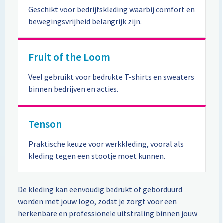
Lunchtassen
Geschikt voor bedrijfskleding waarbij comfort en
bewegingsvrijheid belangrijk zijn.
Matrozentassen
Opbergtassen
Fruit of the Loom
Papieren tassen
Veel gebruikt voor bedrukte T-shirts en sweaters
binnen bedrijven en acties.
Picknicktassen en manden
Tenson
Reistassensets
Praktische keuze voor werkkleding, vooral als
Schoenentassen
kleding tegen een stootje moet kunnen.
Schoudertassen
De kleding kan eenvoudig bedrukt of geborduurd
Sporttassen
worden met jouw logo, zodat je zorgt voor een
herkenbare en professionele uitstraling binnen jouw
Tablettassen