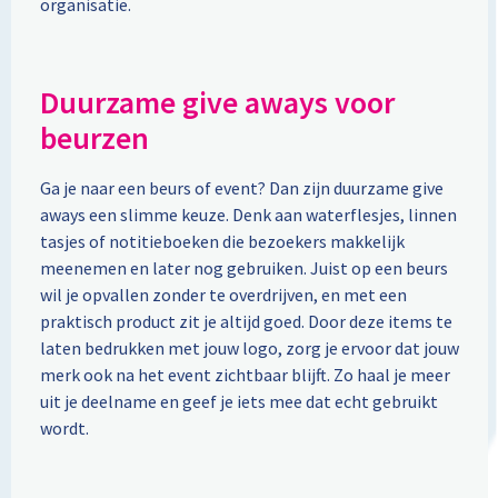
organisatie.
Toilettassen
Duurzame give aways voor
Trolleys
beurzen
Promotietassen
Ga je naar een beurs of event? Dan zijn duurzame give
Golftassen
aways een slimme keuze. Denk aan waterflesjes, linnen
tasjes of notitieboeken die bezoekers makkelijk
Goodiebags
meenemen en later nog gebruiken. Juist op een beurs
wil je opvallen zonder te overdrijven, en met een
praktisch product zit je altijd goed. Door deze items te
Bowlingtassen
laten bedrukken met jouw logo, zorg je ervoor dat jouw
merk ook na het event zichtbaar blijft. Zo haal je meer
uit je deelname en geef je iets mee dat echt gebruikt
wordt.