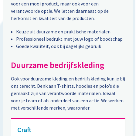
Aktetassen
Stickers
Kabels en toebehoren
Kledingaccessoires
voor een mooi product, maar ook voor een
verantwoorde optie. We letten daarnaast op de
Autotassen
Computer- en Laptopaccessoires
Regenkleding
herkomst en kwaliteit van de producten.
Keuze uit duurzame en praktische materialen
Crossbody tassen
Tabletstandaards en accessoires
Schoenen
Professioneel bedrukt met jouw logo of boodschap
Goede kwaliteit, ook bij dagelijks gebruik
Documententassen
Fietstassen
Duurzame bedrijfskleding
Heuptassen
Ook voor duurzame kleding en bedrijfskleding kun je bij
ons terecht. Denk aan T-shirts, hoodies en polo’s die
Jute tassen
gemaakt zijn van verantwoorde materialen. Ideaal
voor je team of als onderdeel van een actie. We werken
Kledingtassen
met verschillende merken, waaronder:
Koffers en Trolleys
Craft