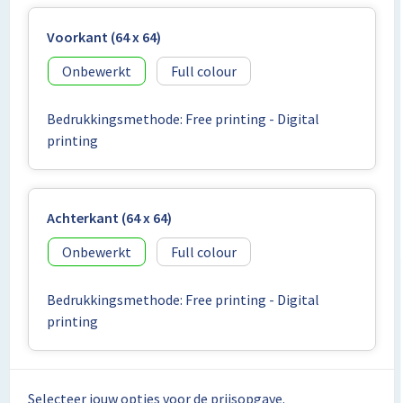
Lunchtassen
Voorkant (64 x 64)
Matrozentassen
Onbewerkt
Full colour
Opbergtassen
Bedrukkingsmethode: Free printing - Digital
Papieren tassen
printing
Picknicktassen en manden
Achterkant (64 x 64)
Reistassensets
Onbewerkt
Full colour
Schoenentassen
Bedrukkingsmethode: Free printing - Digital
Schoudertassen
printing
Sporttassen
Selecteer jouw opties voor de prijsopgave.
Tablettassen