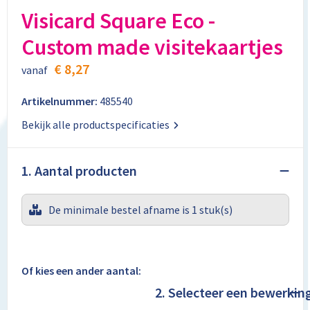
Aktetassen
Stickers
Kabels en toebehoren
Kledingaccessoires
Visicard Square Eco -
Custom made visitekaartjes
Autotassen
Computer- en Laptopaccessoires
Regenkleding
€ 8,27
vanaf
Crossbody tassen
Tabletstandaards en accessoires
Schoenen
Artikelnummer:
485540
Documententassen
Bekijk alle productspecificaties
Fietstassen
1. Aantal producten
Heuptassen
De minimale bestel afname is 1 stuk(s)
Jute tassen
Kledingtassen
Of kies een ander aantal:
Koffers en Trolleys
2. Selecteer een bewerkin