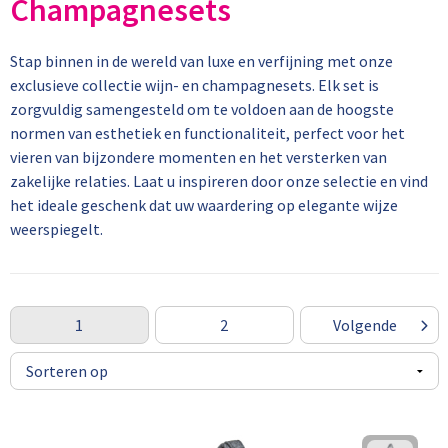
Champagnesets
Thermosbekers
American Tourister
Geschenksets
Batterijen
Lollies
Overhemden
Stap binnen in de wereld van luxe en verfijning met onze
Thermosflessen en Thermosbekers
Samsonite
Memo's
Zonne-energie opladers
Snoep
Werkkleding
exclusieve collectie wijn- en champagnesets. Elk set is
zorgvuldig samengesteld om te voldoen aan de hoogste
Sets
Rugzakken
Papier- en memohouders
USB Sticks
Pepermunt
Caps, Hoeden en Mutsen
normen van esthetiek en functionaliteit, perfect voor het
vieren van bijzondere momenten en het versterken van
Schoteltjes
Koeltassen en Koelboxen
Pennen etui's
Laser pointers
Handschoenen en Sjaals
zakelijke relaties. Laat u inspireren door onze selectie en vind
het ideale geschenk dat uw waardering op elegante wijze
Waterbestendige tassen
Pennenhouders
Hoofdtelefoons
Broeken en Rokken
weerspiegelt.
Reistassen
Portemonnees
Powerbanks
Blazers en Gilets
Duffeltassen
Post, Pen en Geschenkverpakkingen
Speakers en Speakeraccessoires
Peuters en Baby's
1
2
Volgende
Accessoires voor tassen
Potloden
Audio oordopjes
Sokken
Afvaltassen
Whiteboards en flipcharts
Telefoonstandaards en accessoires
Dekens, Fleecedekens en Kussens