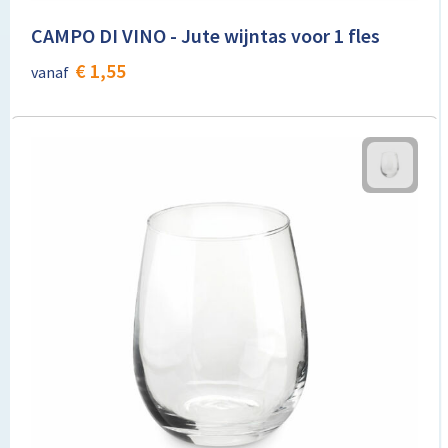
CAMPO DI VINO - Jute wijntas voor 1 fles
Toilettassen
€ 1,55
vanaf
Trolleys
Promotietassen
Golftassen
Goodiebags
Bowlingtassen