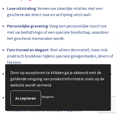
Luxe uitstraling
: Verwen uw zakelijke relaties met een
geschenk dat direct luxe en verfijning uitstraalt.
Persoonlijke gravering
: Voeg een persoonlijke touch toe
met uw bedrijfslogo of een speciale boodschap, waardoor
het geschenk memorabel wordt.
Functioneel en elegant
: Niet alleen decoratief, maar ook
praktisch bruikbaar tijdens speciale gelegenheden, diners of
feesten.
Door op accepteren te klikken ga je akkoord met de
Veelzijdige keuze
: Van eenvoudige sets met een fles wijn en
geldende omgang van productinformatie zoals op de
glazen tot uitgebreidere opties met accessoires zoals
website wordt vermeld.
kurkentrekkers en stoppers.
Perfect voor elke gelegenheid
Weigeren
: Of het nu gaat om jubilea,
feestdagen of als blijk van waardering voor uw team, onze
sets passen bij diverse zakelijke mijlpalen.