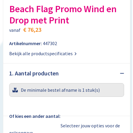
Aktetassen
Stickers
Kabels en toebehoren
Kledingaccessoires
Beach Flag Promo Wind en
Drop met Print
Autotassen
Computer- en Laptopaccessoires
Regenkleding
€ 76,23
vanaf
Crossbody tassen
Tabletstandaards en accessoires
Schoenen
Artikelnummer:
447302
Documententassen
Bekijk alle productspecificaties
Fietstassen
1. Aantal producten
Heuptassen
De minimale bestel afname is 1 stuk(s)
Jute tassen
Kledingtassen
Of kies een ander aantal:
Koffers en Trolleys
Selecteer jouw opties voor de
prijsopgave.