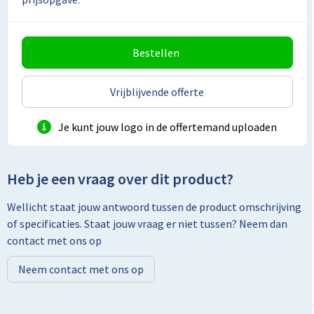
Lunchtassen
Matrozentassen
Bestellen
Opbergtassen
Vrijblijvende offerte
Papieren tassen
Je kunt jouw logo in de offertemand uploaden
Picknicktassen en manden
Reistassensets
Heb je een vraag over dit product?
Wellicht staat jouw antwoord tussen de product omschrijving
Schoenentassen
of specificaties. Staat jouw vraag er niet tussen? Neem dan
contact met ons op
Schoudertassen
Neem contact met ons op
Sporttassen
Tablettassen