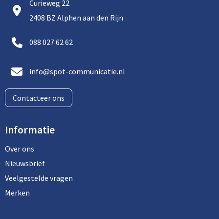
Curieweg 22
Aktetassen
Stickers
Kabels en toebehoren
Kledingaccessoires
2408 BZ Alphen aan den Rijn
Autotassen
Computer- en Laptopaccessoires
Regenkleding
088 027 62 62
Crossbody tassen
Tabletstandaards en accessoires
Schoenen
info@spot-communicatie.nl
Documententassen
Contacteer ons
Fietstassen
Heuptassen
Informatie
Jute tassen
Over ons
Nieuwsbrief
Kledingtassen
Veelgestelde vragen
Merken
Koffers en Trolleys