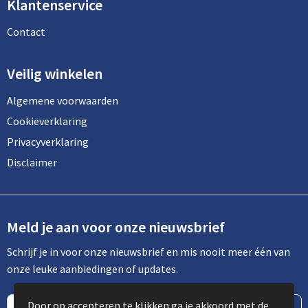
Lunchtassen
Klantenservice
Contact
Matrozentassen
Opbergtassen
Veilig winkelen
Algemene voorwaarden
Papieren tassen
Cookieverklaring
Picknicktassen en manden
Privacyverklaring
Disclaimer
Reistassensets
Schoenentassen
Meld je aan voor onze nieuwsbrief
Schoudertassen
Schrijf je in voor onze nieuwsbrief en mis nooit meer één van
onze leuke aanbiedingen of updates.
Sporttassen
Tablettassen
Door op accepteren te klikken ga je akkoord met de