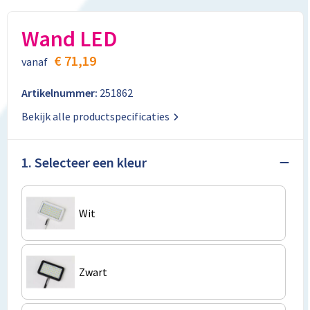
Aktetassen
Stickers
Kabels en toebehoren
Kledingaccessoires
Wand LED
Autotassen
Computer- en Laptopaccessoires
Regenkleding
€ 71,19
vanaf
Crossbody tassen
Tabletstandaards en accessoires
Schoenen
Artikelnummer:
251862
Documententassen
Bekijk alle productspecificaties
Fietstassen
1. Selecteer een kleur
Heuptassen
Jute tassen
Wit
Kledingtassen
Zwart
Koffers en Trolleys