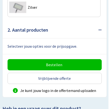
Lunchtassen
Zilver
Matrozentassen
Opbergtassen
2. Aantal producten
Papieren tassen
Selecteer jouw opties voor de prijsopgave.
Picknicktassen en manden
Reistassensets
Bestellen
Schoenentassen
Vrijblijvende offerte
Schoudertassen
Je kunt jouw logo in de offertemand uploaden
Sporttassen
Heb je een vraag over dit product?
Tablettassen