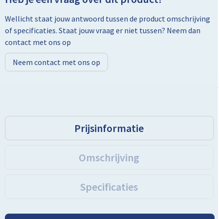
Wellicht staat jouw antwoord tussen de product omschrijving
Toilettassen
of specificaties. Staat jouw vraag er niet tussen? Neem dan
contact met ons op
Trolleys
Neem contact met ons op
Promotietassen
Golftassen
Goodiebags
Prijsinformatie
Bowlingtassen
Omschrijving
Specificaties