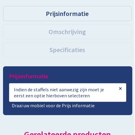
Prijsinformatie
Toilettassen
Trolleys
Omschrijving
Promotietassen
Specificaties
Golftassen
Goodiebags
Prijsinformatie
×
Bowlingtassen
Indien de staffels niet aanwezig zijn moet je
eerst een optie hierboven selecteren
Draai uw mobiel voor de Prijs informatie
Gerelateerde producten