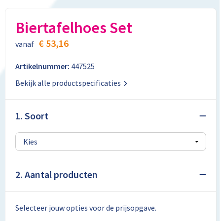
Aktetassen
Stickers
Kabels en toebehoren
Kledingaccessoires
Biertafelhoes Set
Autotassen
Computer- en Laptopaccessoires
Regenkleding
€ 53,16
vanaf
Crossbody tassen
Tabletstandaards en accessoires
Schoenen
Artikelnummer:
447525
Documententassen
Bekijk alle productspecificaties
Fietstassen
1. Soort
Heuptassen
Jute tassen
2. Aantal producten
Kledingtassen
Koffers en Trolleys
Selecteer jouw opties voor de prijsopgave.