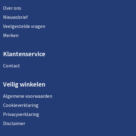
Lunchtassen
Over ons
Matrozentassen
Nieuwsbrief
Veelgestelde vragen
Opbergtassen
Merken
Papieren tassen
Klantenservice
Picknicktassen en manden
Contact
Reistassensets
Veilig winkelen
Schoenentassen
Algemene voorwaarden
Schoudertassen
Cookieverklaring
Privacyverklaring
Sporttassen
Disclaimer
Tablettassen