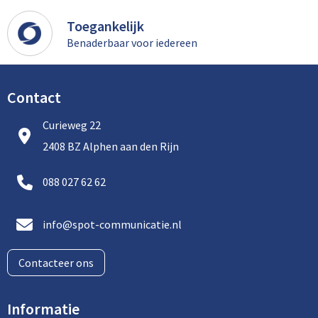
Aktetassen
Stickers
Kabels en toebehoren
Kledingaccessoires
Toegankelijk
Autotassen
Computer- en Laptopaccessoires
Regenkleding
Benaderbaar voor iedereen
Crossbody tassen
Tabletstandaards en accessoires
Schoenen
Contact
Documententassen
Curieweg 22
Fietstassen
2408 BZ Alphen aan den Rijn
Heuptassen
088 027 62 62
Jute tassen
info@spot-communicatie.nl
Kledingtassen
Contacteer ons
Koffers en Trolleys
Informatie