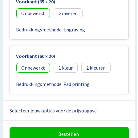
Lunchtassen
Voorkant (65 x 20)
Onbewerkt
Graveren
Matrozentassen
Bedrukkingsmethode: Engraving
Opbergtassen
Papieren tassen
Voorkant (60 x 20)
Picknicktassen en manden
Onbewerkt
1
2
Reistassensets
Bedrukkingsmethode: Pad printing
Schoenentassen
Schoudertassen
Selecteer jouw opties voor de prijsopgave.
Sporttassen
Bestellen
Tablettassen