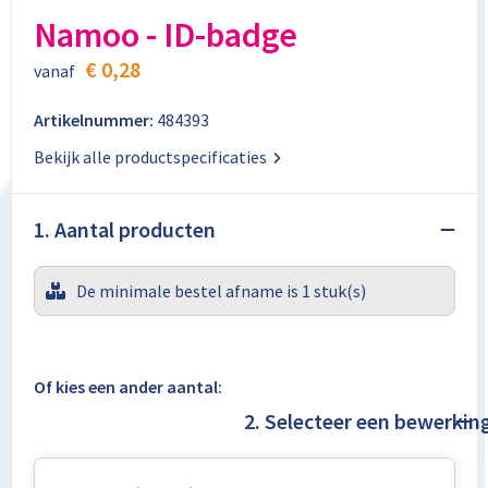
Aktetassen
Stickers
Kabels en toebehoren
Kledingaccessoires
Namoo - ID-badge
Autotassen
Computer- en Laptopaccessoires
Regenkleding
€ 0,28
vanaf
Crossbody tassen
Tabletstandaards en accessoires
Schoenen
Artikelnummer:
484393
Bekijk alle productspecificaties
Documententassen
Fietstassen
1. Aantal producten
Heuptassen
De minimale bestel afname is 1 stuk(s)
Jute tassen
Kledingtassen
Of kies een ander aantal:
2. Selecteer een bewerkin
Koffers en Trolleys