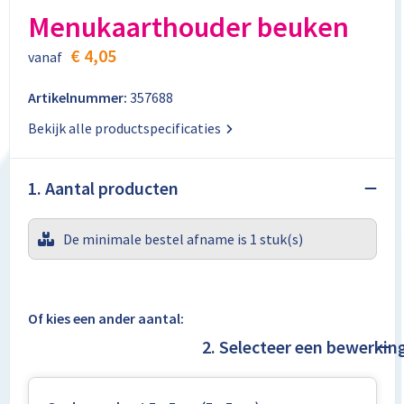
Aktetassen
Stickers
Kabels en toebehoren
Kledingaccessoires
Menukaarthouder beuken
Autotassen
Computer- en Laptopaccessoires
Regenkleding
€ 4,05
vanaf
Crossbody tassen
Tabletstandaards en accessoires
Schoenen
Artikelnummer:
357688
Bekijk alle productspecificaties
Documententassen
Fietstassen
1. Aantal producten
Heuptassen
De minimale bestel afname is 1 stuk(s)
Jute tassen
Kledingtassen
Of kies een ander aantal:
2. Selecteer een bewerkin
Koffers en Trolleys