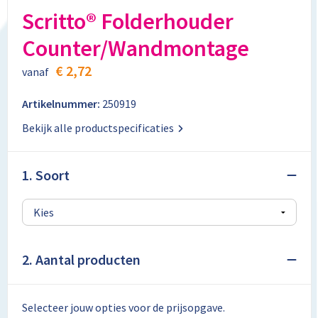
Aktetassen
Stickers
Kabels en toebehoren
Kledingaccessoires
Scritto® Folderhouder
Counter/Wandmontage
Autotassen
Computer- en Laptopaccessoires
Regenkleding
€ 2,72
vanaf
Crossbody tassen
Tabletstandaards en accessoires
Schoenen
Artikelnummer:
250919
Documententassen
Bekijk alle productspecificaties
Fietstassen
1. Soort
Heuptassen
Jute tassen
Kledingtassen
2. Aantal producten
Koffers en Trolleys
Selecteer jouw opties voor de prijsopgave.