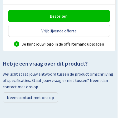
Lunchtassen
Matrozentassen
Bestellen
Opbergtassen
Vrijblijvende offerte
Papieren tassen
Je kunt jouw logo in de offertemand uploaden
Picknicktassen en manden
Heb je een vraag over dit product?
Reistassensets
Wellicht staat jouw antwoord tussen de product omschrijving
Schoenentassen
of specificaties. Staat jouw vraag er niet tussen? Neem dan
contact met ons op
Schoudertassen
Neem contact met ons op
Sporttassen
Tablettassen