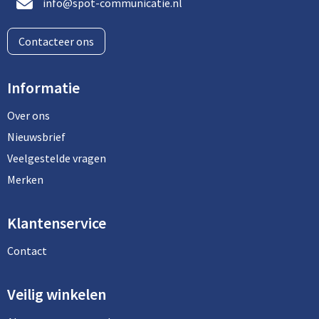
info@spot-communicatie.nl
Aktetassen
Stickers
Kabels en toebehoren
Kledingaccessoires
Contacteer ons
Autotassen
Computer- en Laptopaccessoires
Regenkleding
Crossbody tassen
Tabletstandaards en accessoires
Schoenen
Informatie
Documententassen
Over ons
Nieuwsbrief
Fietstassen
Veelgestelde vragen
Merken
Heuptassen
Jute tassen
Klantenservice
Contact
Kledingtassen
Koffers en Trolleys
Veilig winkelen