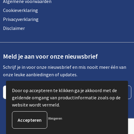
Lunchtassen
Algemene voorwaarden
Cookieverklaring
Matrozentassen
Privacyverklaring
Disclaimer
Opbergtassen
Papieren tassen
Meld je aan voor onze nieuwsbrief
Picknicktassen en manden
Schrijf je in voor onze nieuwsbrief en mis nooit meer één van
Reistassensets
onze leuke aanbiedingen of updates.
Schoenentassen
Door op accepteren te klikken ga je akkoord met de
geldende omgang van productinformatie zoals op de
Schoudertassen
website wordt vermeld.
Sporttassen
Weigeren
© Copyright Spot Communicatie 2023
Tablettassen