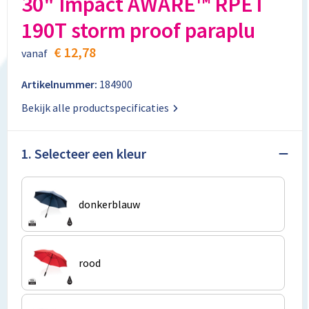
30" Impact AWARE™ RPET
Aktetassen
Stickers
Kabels en toebehoren
Kledingaccessoires
190T storm proof paraplu
Autotassen
Computer- en Laptopaccessoires
Regenkleding
€ 12,78
vanaf
Crossbody tassen
Tabletstandaards en accessoires
Schoenen
Artikelnummer:
184900
Bekijk alle productspecificaties
Documententassen
Fietstassen
1. Selecteer een kleur
Heuptassen
donkerblauw
Jute tassen
Kledingtassen
rood
Koffers en Trolleys