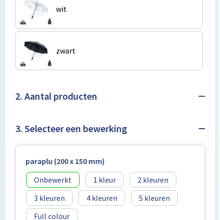
Lunchtassen
wit
Matrozentassen
Opbergtassen
zwart
Papieren tassen
2. Aantal producten
Picknicktassen en manden
Reistassensets
3. Selecteer een bewerking
Schoenentassen
paraplu (200 x 150 mm)
Schoudertassen
Onbewerkt
1
2
Sporttassen
3
4
5
Full colour
Tablettassen